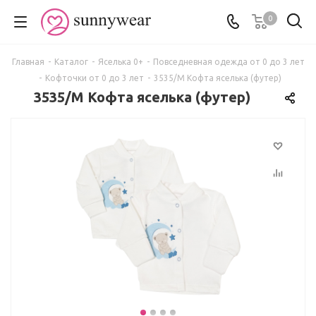
0
Главная
-
Каталог
-
Яселька 0+
-
Повседневная одежда от 0 до 3 лет
-
Кофточки от 0 до 3 лет
-
3535/М Кофта яселька (футер)
3535/М Кофта яселька (футер)