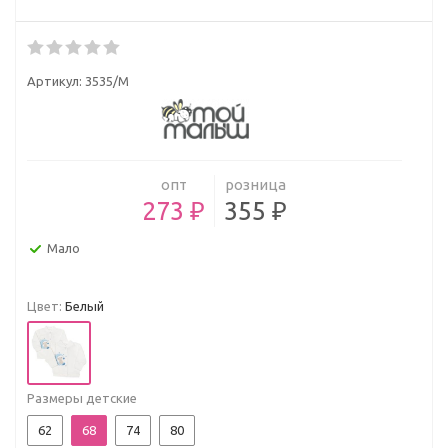
Артикул:
3535/М
опт
розница
273 ₽
355 ₽
Мало
Цвет:
Белый
Размеры детские
62
68
74
80