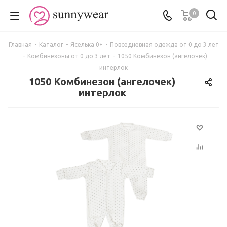
0
Главная
-
Каталог
-
Яселька 0+
-
Повседневная одежда от 0 до 3 лет
-
Комбинезоны от 0 до 3 лет
-
1050 Комбинезон (ангелочек)
интерлок
1050 Комбинезон (ангелочек)
интерлок