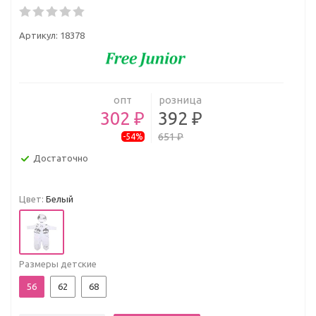
Артикул:
18378
опт
розница
302 ₽
392 ₽
651 ₽
-54%
Достаточно
Цвет:
Белый
Размеры детские
56
62
68