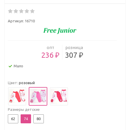
Артикул:
16710
опт
розница
236 ₽
307 ₽
Мало
Цвет:
розовый
Размеры детские
62
74
80