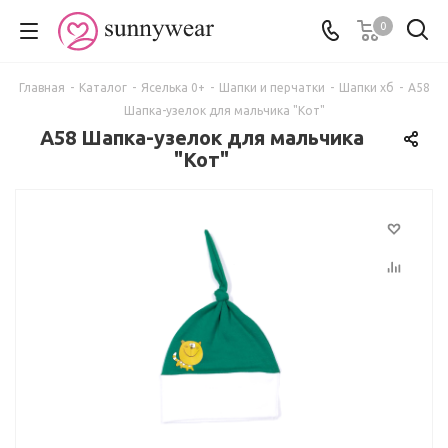
0
Главная
-
Каталог
-
Яселька 0+
-
Шапки и перчатки
-
Шапки хб
-
А58
Шапка-узелок для мальчика "Кот"
А58 Шапка-узелок для мальчика
"Кот"