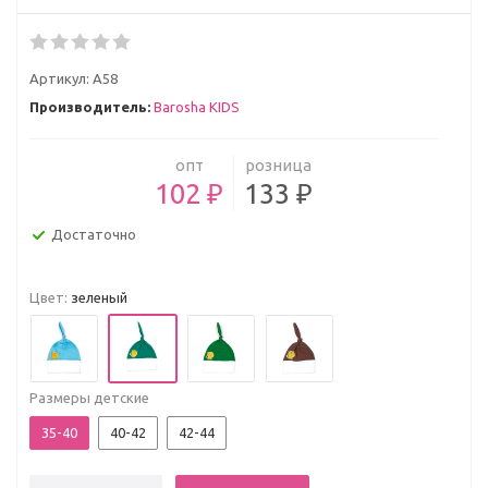
Артикул:
А58
Производитель:
Barosha KIDS
опт
розница
102 ₽
133 ₽
Достаточно
Цвет:
зеленый
Размеры детские
35-40
40-42
42-44