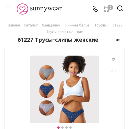
0
Главная
-
Каталог
-
Женщинам
-
Нижнее белье
-
Трусики
-
61227
Трусы-слипы женские
61227 Трусы-слипы женские