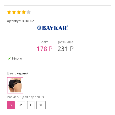
Артикул:
8016-02
опт
розница
178 ₽
231 ₽
Много
Цвет:
черный
Размеры для взрослых
S
M
L
XL