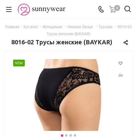
0
Главная
-
Каталог
-
Женщинам
-
Нижнее белье
-
Трусики
-
8016-02
Трусы женские (BAYKAR)
8016-02 Трусы женские (BAYKAR)
NEW