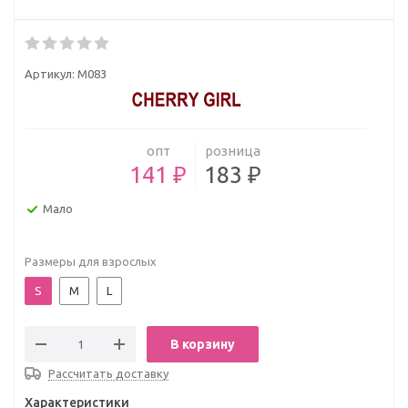
Артикул:
M083
опт
розница
141 ₽
183 ₽
Мало
Размеры для взрослых
S
M
L
В корзину
Рассчитать доставку
Характеристики