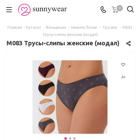
0
Главная
-
Каталог
-
Женщинам
-
Нижнее белье
-
Трусики
-
M083
Трусы-слипы женские (модал)
M083 Трусы-слипы женские (модал)