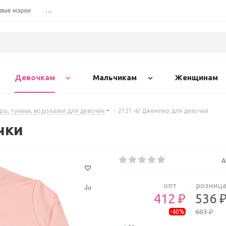
вые марки
...
Девочкам
Мальчикам
Женщинам
ы, туники, водолазки для девочек
-
2121-4/ Джемпер для девочки
чки
А
опт
розниц
412 ₽
536 
683 ₽
-40%