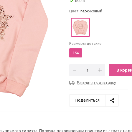
Мало
Цвет:
персиковый
Размеры детские
164
В корз
Рассчитать доставку
Поделиться
ь прямого силуэта. Полочка декорирована принтом из страз с на