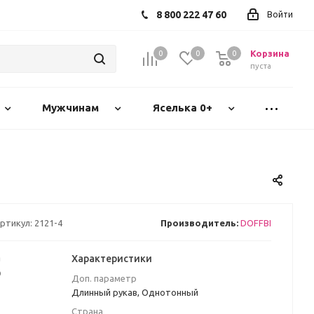
8 800 222 47 60
Войти
Корзина
0
0
0
пуста
Мужчинам
Яселька 0+
ртикул:
2121-4
Производитель:
DOFFBI
а
Характеристики
₽
Доп. параметр
Длинный рукав, Однотонный
Страна