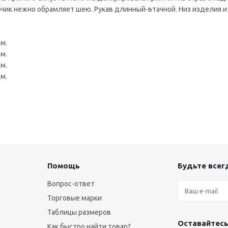
убчик нежно обрамляет шею. Рукав длинный-втачной. Низ изделия и
см.
см.
см.
см.
Помощь
Будьте всегд
Вопрос-ответ
Торговые марки
Таблицы размеров
Оставайтесь
Как быстро найти товар?