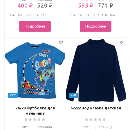
400 ₽
520 ₽
593 ₽
771 ₽
116
122
128
134
110
134
140
146
152
158
164
Подробнее
Подробнее
ХИТ
ХИТ
24729 Футболка для
62222 Водолазка детская
мальчика
опт
розница
опт
розница