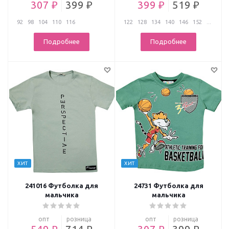
307 ₽
399 ₽
399 ₽
519 ₽
92
98
104
110
116
122
128
134
140
146
152
...
Подробнее
Подробнее
ХИТ
ХИТ
241016 Футболка для
24731 Футболка для
мальчика
мальчика
опт
розница
опт
розница