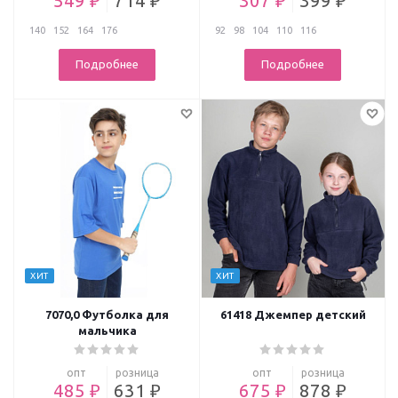
549 ₽
714 ₽
307 ₽
399 ₽
140
152
164
176
92
98
104
110
116
Подробнее
Подробнее
ХИТ
ХИТ
7070,0 Футболка для
61418 Джемпер детский
мальчика
опт
розница
опт
розница
485 ₽
631 ₽
675 ₽
878 ₽