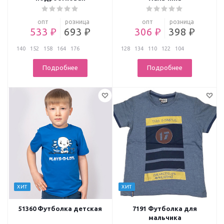
опт
розница
опт
розница
533 ₽
693 ₽
306 ₽
398 ₽
140
152
158
164
176
128
134
110
122
104
Подробнее
Подробнее
ХИТ
ХИТ
51360 Футболка детская
7191 Футболка для
мальчика