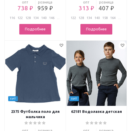
опт
розница
опт
розница
738 ₽
959 ₽
313 ₽
407 ₽
116
122
128
134
140
146
...
122
128
134
140
158
164
...
Подробнее
Подробнее
ХИТ
ХИТ
2375 Футболка поло для
62181 Водолазка детская
мальчика
опт
розница
опт
розница