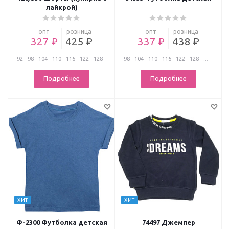
лайкрой)
опт
розница
опт
розница
327 ₽
425 ₽
337 ₽
438 ₽
92
98
104
110
116
122
128
98
104
110
116
122
128
...
...
Подробнее
Подробнее
ХИТ
ХИТ
Ф-2300 Футболка детская
74497 Джемпер