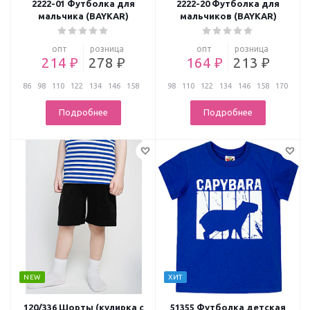
2222-01 Футболка для
2222-20 Футболка для
мальчика (BAYKAR)
мальчиков (BAYKAR)
опт
розница
опт
розница
214 ₽
278 ₽
164 ₽
213 ₽
86
98
110
122
134
146
158
98
110
122
134
146
158
170
...
Подробнее
Подробнее
NEW
ХИТ
120/336 Шорты (кулирка с
51355 Футболка детская