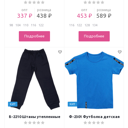
опт
розница
опт
розница
337 ₽
438 ₽
453 ₽
589 ₽
98
104
110
116
122
116
122
128
134
Подробнее
Подробнее
ХИТ
ХИТ
Б-2210 Штаны утепленные
Ф-2301 Футболка детская