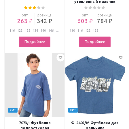
утепленный мальчик
опт
розница
опт
розница
263 ₽
342 ₽
603 ₽
784 ₽
116
122
128
134
140
146
...
110
116
122
128
Подробнее
Подробнее
ХИТ
ХИТ
7073,1 Футболка
Ф-2405/М Футболка для
подростковая
мальчика