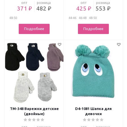
опт
розница
опт
розница
371 ₽
482 ₽
425 ₽
553 ₽
48-50
44-46
46-48
48-50
Подробнее
Подробнее
ТМ-348 Варежки детские
D4-1081 Шапка для
(двойные)
девочки