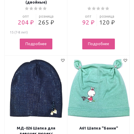
(двойные)
опт
розница
опт
розница
204 ₽
265 ₽
92 ₽
120 ₽
15 (7-8 лет)
Подробнее
Подробнее
МД-026 Шапка для
А61 Шапка "Банни"
девочек люрекс