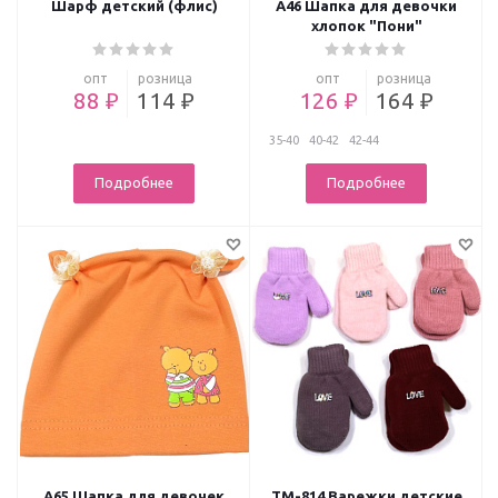
Шарф детский (флис)
А46 Шапка для девочки
хлопок "Пони"
опт
розница
опт
розница
88 ₽
114 ₽
126 ₽
164 ₽
35-40
40-42
42-44
Подробнее
Подробнее
А65 Шапка для девочек
ТМ-814 Варежки детские