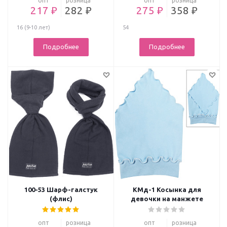
опт
розница
опт
розница
217 ₽
282 ₽
275 ₽
358 ₽
16 (9-10 лет)
54
Подробнее
Подробнее
100-53 Шарф-галстук
КМд-1 Косынка для
(флис)
девочки на манжете
опт
розница
опт
розница