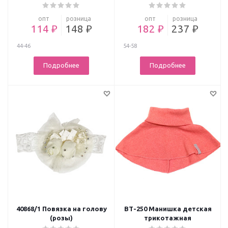
опт
розница
опт
розница
114 ₽
148 ₽
182 ₽
237 ₽
44-46
54-58
Подробнее
Подробнее
40868/1 Повязка на голову
ВТ-250 Манишка детская
(розы)
трикотажная