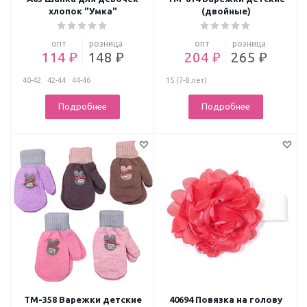
хлопок "Умка"
(двойные)
опт
розница
опт
розница
114 ₽
148 ₽
204 ₽
265 ₽
40-42
42-44
44-46
15 (7-8 лет)
Подробнее
Подробнее
ТМ-358 Варежки детские
40694 Повязка на голову