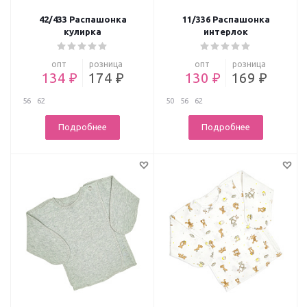
42/433 Распашонка
11/336 Распашонка
кулирка
интерлок
опт
розница
опт
розница
134 ₽
174 ₽
130 ₽
169 ₽
56
62
50
56
62
Подробнее
Подробнее