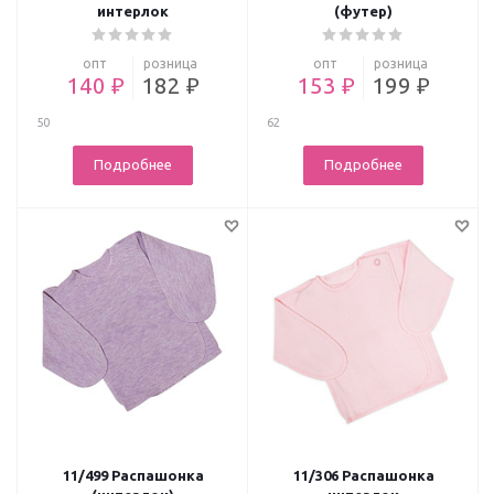
интерлок
(футер)
опт
розница
опт
розница
140 ₽
182 ₽
153 ₽
199 ₽
50
62
Подробнее
Подробнее
11/499 Распашонка
11/306 Распашонка