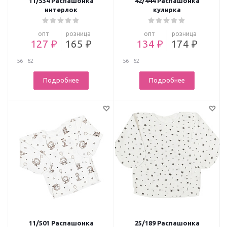
11/534 Распашонка
42/444 Распашонка
интерлок
кулирка
опт
розница
опт
розница
127 ₽
165 ₽
134 ₽
174 ₽
56
62
56
62
Подробнее
Подробнее
11/501 Распашонка
25/189 Распашонка