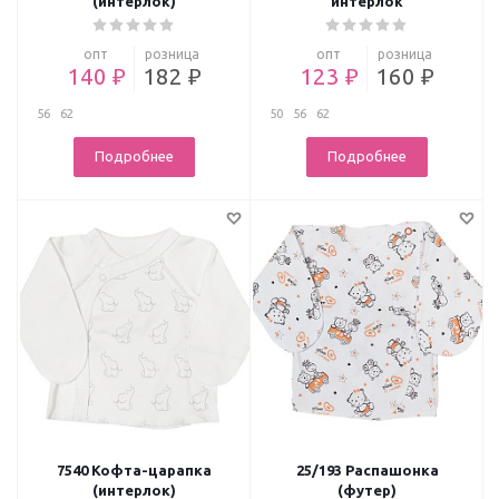
(интерлок)
интерлок
опт
розница
опт
розница
140 ₽
182 ₽
123 ₽
160 ₽
56
62
50
56
62
Подробнее
Подробнее
7540 Кофта-царапка
25/193 Распашонка
(интерлок)
(футер)