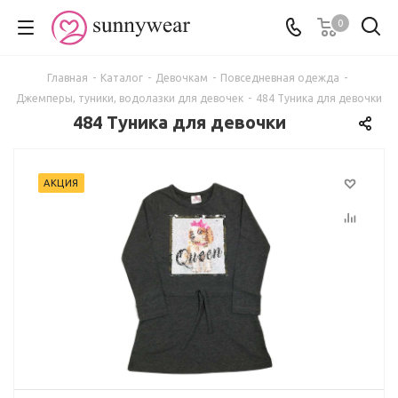
0
Главная
-
Каталог
-
Девочкам
-
Повседневная одежда
-
Джемперы, туники, водолазки для девочек
-
484 Туника для девочки
484 Туника для девочки
АКЦИЯ