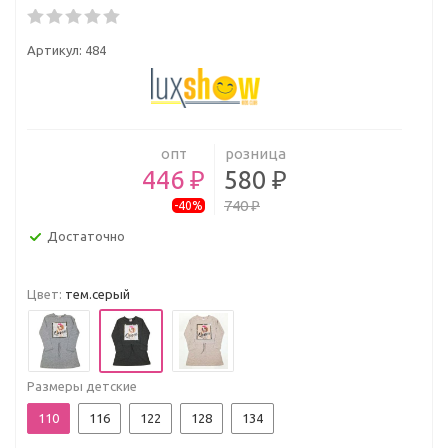
Артикул:
484
опт
розница
446 ₽
580 ₽
740 ₽
-40%
Достаточно
Цвет:
тем.серый
Размеры детские
110
116
122
128
134