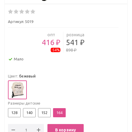
Артикул:
5019
опт
розница
416 ₽
541 ₽
898 ₽
-54%
Мало
Цвет:
бежевый
Размеры детские
128
140
152
164
В корзину