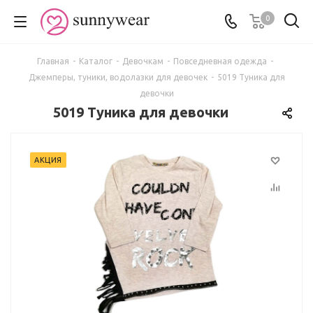
0
Главная
-
Каталог
-
Девочкам
-
Повседневная одежда
-
Джемперы, туники, водолазки для девочек
-
5019 Туника для
девочки
5019 Туника для девочки
АКЦИЯ