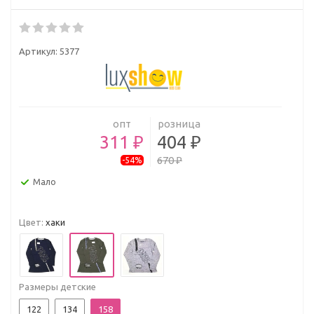
Артикул:
5377
опт
розница
311 ₽
404 ₽
670 ₽
-54%
Мало
Цвет:
хаки
Размеры детские
122
134
158