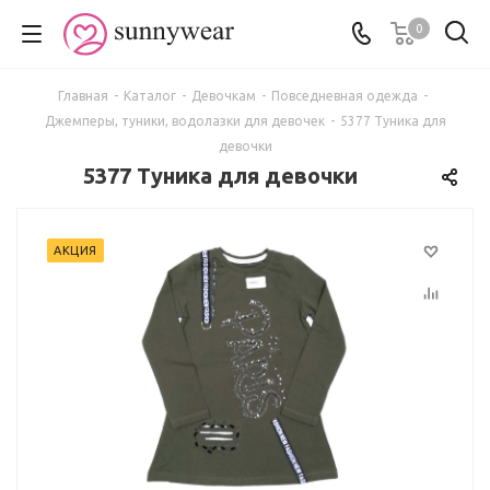
0
Главная
-
Каталог
-
Девочкам
-
Повседневная одежда
-
Джемперы, туники, водолазки для девочек
-
5377 Туника для
девочки
5377 Туника для девочки
АКЦИЯ