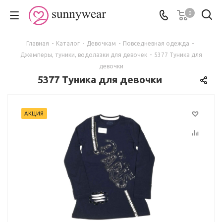
0
Главная
-
Каталог
-
Девочкам
-
Повседневная одежда
-
Джемперы, туники, водолазки для девочек
-
5377 Туника для
девочки
5377 Туника для девочки
АКЦИЯ