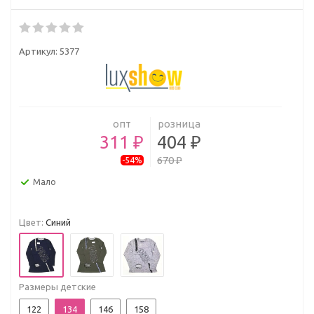
Артикул:
5377
опт
розница
311 ₽
404 ₽
670 ₽
-54%
Мало
Цвет:
Синий
Размеры детские
122
134
146
158