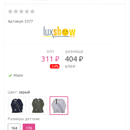
Артикул:
5377
опт
розница
311 ₽
404 ₽
670 ₽
-54%
Мало
Цвет:
серый
Размеры детские
164
176