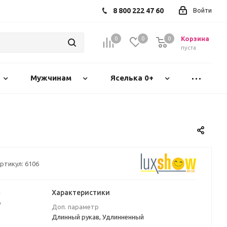
8 800 222 47 60
Войти
Корзина
0
0
0
пуста
Мужчинам
Яселька 0+
ртикул:
6106
а
Характеристики
₽
Доп. параметр
Длинный рукав, Удлинненный