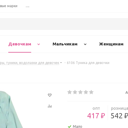
вые марки
...
Девочкам
Мальчикам
Женщинам
ы, туники, водолазки для девочек
-
6106 Туника для девочки
А
опт
розниц
417 ₽
542 
Мало