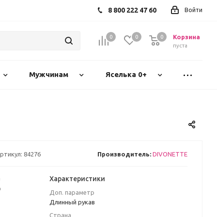
8 800 222 47 60
Войти
Корзина
0
0
0
пуста
Мужчинам
Яселька 0+
ртикул:
84276
Производитель:
DIVONETTE
а
Характеристики
₽
Доп. параметр
Длинный рукав
Страна