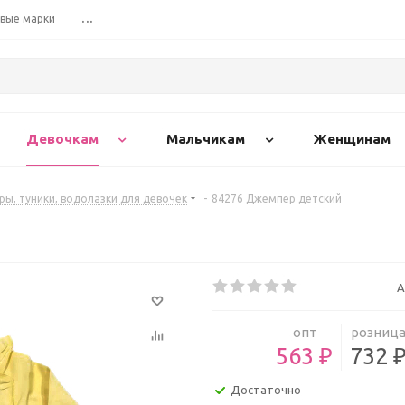
вые марки
...
Девочкам
Мальчикам
Женщинам
ы, туники, водолазки для девочек
-
84276 Джемпер детский
А
опт
розниц
563 ₽
732 
Достаточно