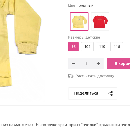
Цвет:
желтый
Размеры детские
98
104
110
116
В корз
Рассчитать доставку
Поделиться
 низ на манжетах. На полочке ярки принт "пчелки", крылышки пчел