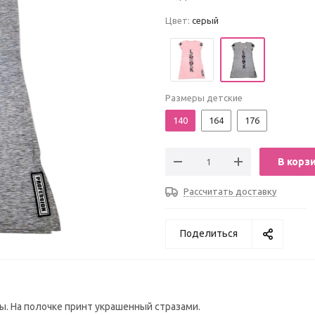
Цвет:
серый
Размеры детские
140
164
176
В корз
Рассчитать доставку
Поделиться
зы. На полочке принт украшенный стразами.