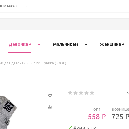
вые марки
...
Девочкам
Мальчикам
Женщинам
и для девочек
-
7291 Туника (LOOK)
А
опт
розниц
558 ₽
725 
Достаточно