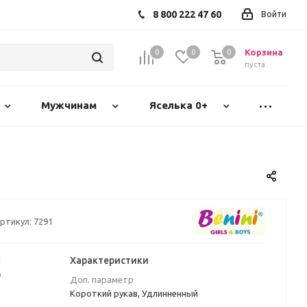
8 800 222 47 60
Войти
Корзина
0
0
0
пуста
Мужчинам
Яселька 0+
ртикул:
7291
а
Характеристики
₽
Доп. параметр
Короткий рукав, Удлинненный