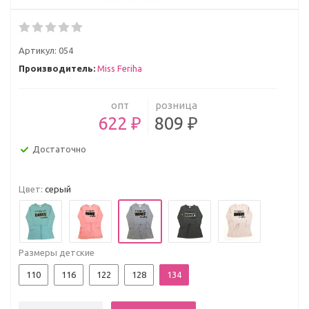
Артикул:
054
Производитель:
Miss Feriha
опт
розница
622 ₽
809 ₽
Достаточно
Цвет:
серый
Размеры детские
110
116
122
128
134