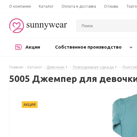
О компании
Каталог
Оплата и доставка
Отзывы
Торго
Акции
Собственное производство
Главная
-
Каталог
-
Девочкам
-
Повседневная одежда
-
Лонгсли
5005 Джемпер для девочк
АКЦИЯ