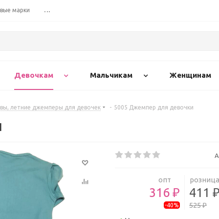
вые марки
...
Девочкам
Мальчикам
Женщинам
вы, летние джемперы для девочек
-
5005 Джемпер для девочки
и
А
опт
розниц
316 ₽
411 
525 ₽
-40%