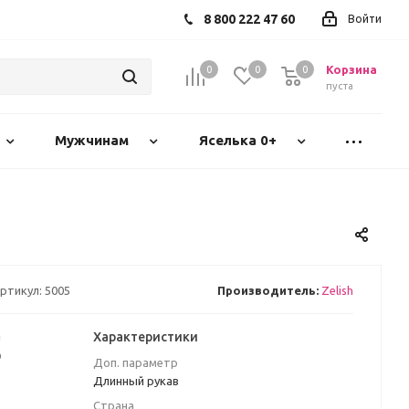
8 800 222 47 60
Войти
Корзина
0
0
0
пуста
Мужчинам
Яселька 0+
ртикул:
5005
Производитель:
Zelish
а
Характеристики
₽
Доп. параметр
Длинный рукав
Страна