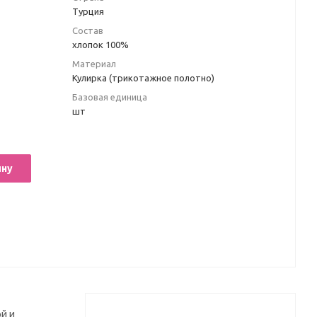
Турция
Состав
хлопок 100%
Материал
Кулирка (трикотажное полотно)
Базовая единица
шт
ину
й и