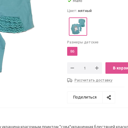
Мало
Цвет:
мятный
Размеры детские
86
В корз
Рассчитать доставку
Поделиться
ка украшена красочным принтом "сова"украшенная блестяшей краско