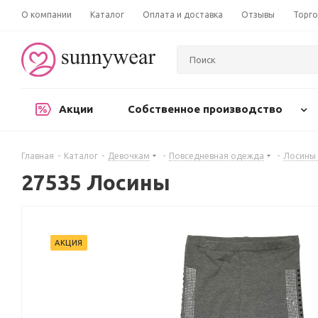
О компании
Каталог
Оплата и доставка
Отзывы
Торго
Акции
Собственное производство
Главная
-
Каталог
-
Девочкам
-
Повседневная одежда
-
Лосины 
27535 Лосины
АКЦИЯ