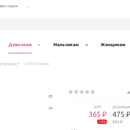
вые марки
...
Девочкам
Мальчикам
Женщинам
и легинсы
-
27535 Лосины
А
опт
розниц
365 ₽
475 
551 ₽
-34%