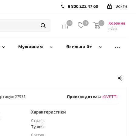
8 800 222 47 60
Войти
Корзина
0
0
0
пуста
Мужчинам
Яселька 0+
ртикул:
27535
Производитель:
LOVETTI
а
Характеристики
₽
Страна
Турция
Состав