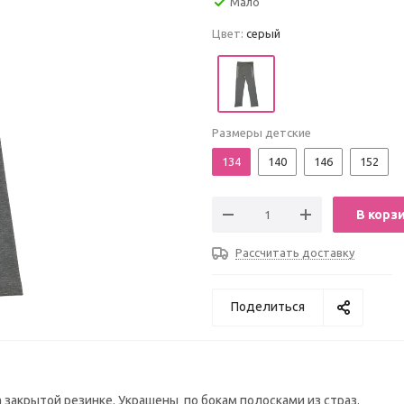
Мало
Цвет:
серый
Размеры детские
134
140
146
152
В корз
Рассчитать доставку
Поделиться
на закрытой резинке. Украшены по бокам полосками из страз.