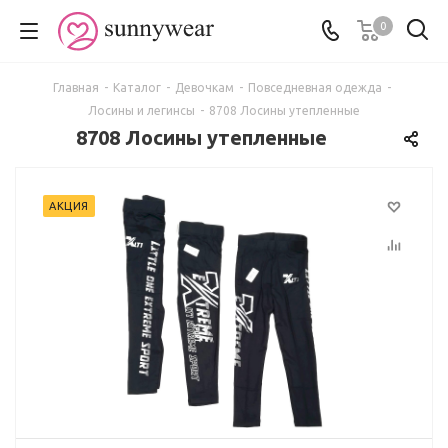
0
Главная
-
Каталог
-
Девочкам
-
Повседневная одежда
-
Лосины и легинсы
-
8708 Лосины утепленные
8708 Лосины утепленные
АКЦИЯ