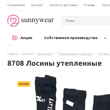
О компании
Каталог
Оплата и доставка
Отзывы
Торго
Акции
Собственное производство
Главная
-
Каталог
-
Девочкам
-
Повседневная одежда
-
Лосины 
8708 Лосины утепленные
АКЦИЯ