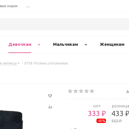
вые марки
...
Девочкам
Мальчикам
Женщинам
и легинсы
-
8708 Лосины утепленные
А
опт
розниц
333 ₽
433 
552 ₽
-40%