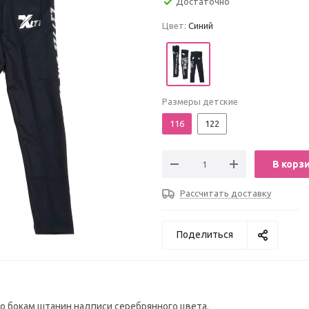
Достаточно
Цвет:
Синий
Размеры детские
116
122
В корз
Рассчитать доставку
Поделиться
По бокам штанин надписи серебрянного цвета.