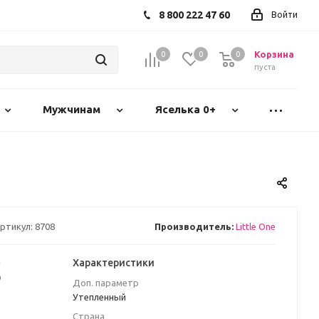
8 800 222 47 60
Войти
Корзина
0
0
0
пуста
Мужчинам
Яселька 0+
ртикул:
8708
Производитель:
Little One
а
Характеристики
₽
Доп. параметр
Утепленный
Страна