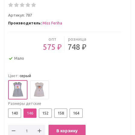
Артикул:
787
Производитель:
Miss Feriha
опт
розница
575 ₽
748 ₽
Мало
Цвет:
серый
Размеры детские
140
146
152
158
164
В корзину