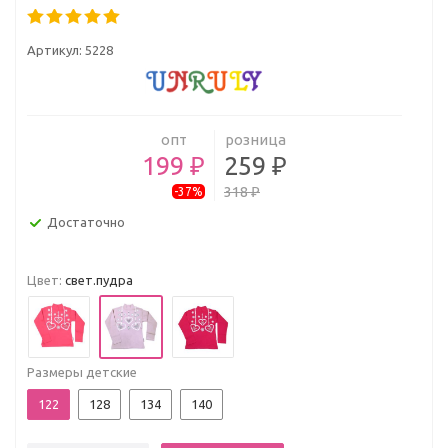
Артикул:
5228
опт
розница
199 ₽
259 ₽
318 ₽
-37%
Достаточно
Цвет:
свет.пудра
Размеры детские
122
128
134
140