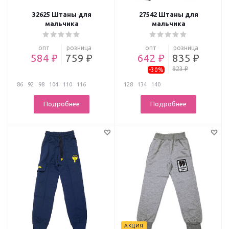
32625 Штаны для
27542 Штаны для
мальчика
мальчика
опт
розница
опт
розница
584 ₽
759 ₽
642 ₽
835 ₽
923 ₽
-30%
86
92
98
104
110
116
128
134
140
Подробнее
Подробнее
АКЦИЯ