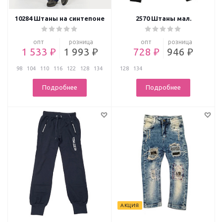
10284 Штаны на синтепоне
2570 Штаны мал.
опт
розница
опт
розница
1 533 ₽
1 993 ₽
728 ₽
946 ₽
98
104
110
116
122
128
134
128
134
Подробнее
Подробнее
АКЦИЯ