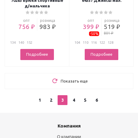
70283 Брюки спортивные
64357 Джинсы мал.
д/мальчика
опт
розница
опт
розница
756 ₽
983 ₽
399 ₽
519 ₽
801 ₽
-50%
134
140
152
104
110
116
122
128
Подробнее
Подробнее
Показать еще
1
2
3
4
5
6
Компания
О компании