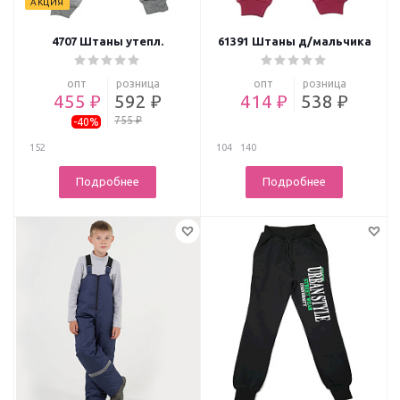
АКЦИЯ
4707 Штаны утепл.
61391 Штаны д/мальчика
опт
розница
опт
розница
455 ₽
592 ₽
414 ₽
538 ₽
755 ₽
-40%
152
104
140
Подробнее
Подробнее