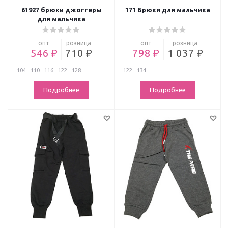
61927 брюки джоггеры
171 Брюки для мальчика
для мальчика
опт
розница
опт
розница
546 ₽
710 ₽
798 ₽
1 037 ₽
104
110
116
122
128
122
134
Подробнее
Подробнее