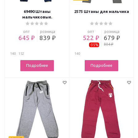
69490 Штаны
2575 Штаны для мальчика
мальчиковые.
опт
розница
опт
розница
645 ₽
839 ₽
522 ₽
679 ₽
804 ₽
-35%
140
152
140
Подробнее
Подробнее