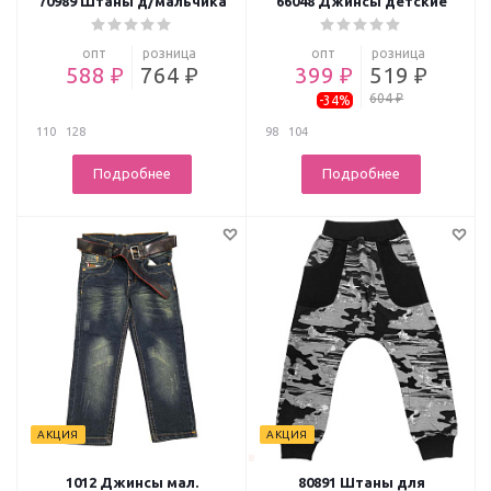
70989 Штаны д/мальчика
66048 Джинсы детские
опт
розница
опт
розница
588 ₽
764 ₽
399 ₽
519 ₽
604 ₽
-34%
110
128
98
104
Подробнее
Подробнее
АКЦИЯ
АКЦИЯ
1012 Джинсы мал.
80891 Штаны для