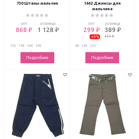
730 Штаны мальчик
1662 Джинсы для
мальчика
опт
розница
опт
розница
868 ₽
1 128 ₽
299 ₽
389 ₽
953 ₽
-69%
152
158
164
140
98
104
110
Подробнее
Подробнее