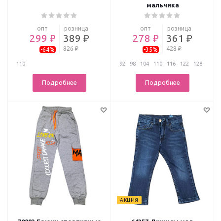
мальчика
опт
розница
опт
розница
299 ₽
389 ₽
278 ₽
361 ₽
826 ₽
428 ₽
-64%
-35%
110
92
98
104
110
116
122
128
Подробнее
Подробнее
АКЦИЯ