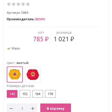
Артикул:
5864
Производитель:
BENINI
опт
розница
785 ₽
1 021 ₽
Мало
Цвет:
желтый
Размеры детские
140
152
164
176
В корзину