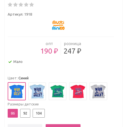
Артикул:
1918
опт
розница
190 ₽
247 ₽
Мало
Цвет:
Синий
Размеры детские
86
92
104