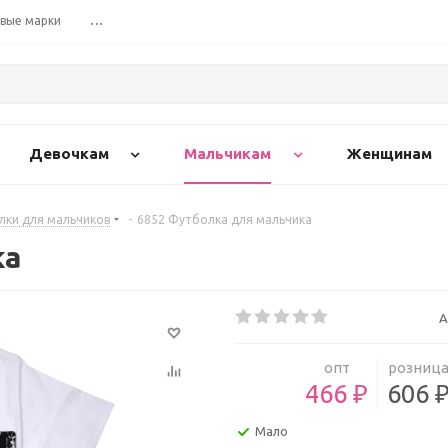
вые марки
...
Девочкам
Мальчикам
Женщинам
лки для мальчиков
-
6852 Футболка для мальчика
ка
А
опт
розниц
466 ₽
606 
Мало