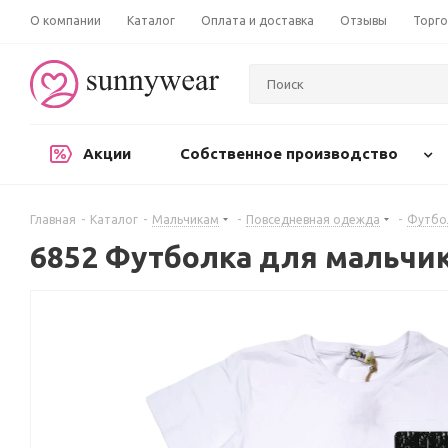
О компании
Каталог
Оплата и доставка
Отзывы
Торго
Акции
Собственное производство
Главная
-
Каталог
-
Мальчикам
-
Повседневная одежда
-
Футбо
6852 Футболка для мальчи