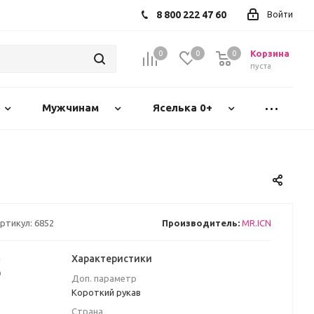
8 800 222 47 60
Войти
Корзина
0
0
0
пуста
Мужчинам
Яселька 0+
ртикул:
6852
Производитель:
MR.ICN
а
Характеристики
₽
Доп. параметр
Короткий рукав
Страна