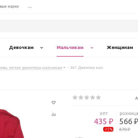
вые марки
...
Девочкам
Мальчикам
Женщинам
ивы, легкие джемперы мальчикам
-
861 Джемпер мал.
А
опт
розниц
435 ₽
566 
670 ₽
-35%