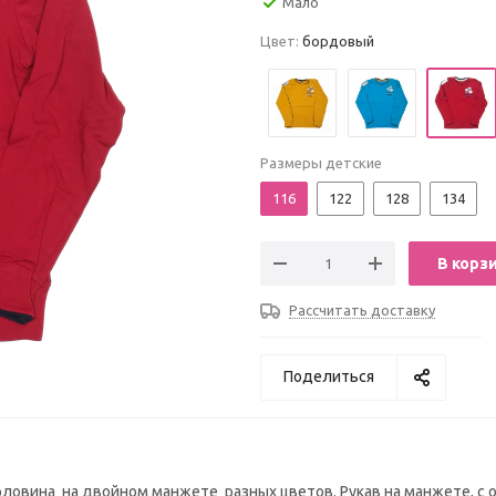
Мало
Цвет:
бордовый
Размеры детские
116
122
128
134
В корз
Рассчитать доставку
Поделиться
рловина на двойном манжете разных цветов. Рукав на манжете, с 