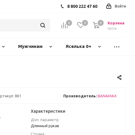
8 800 222 47 60
Войти
Корзина
0
0
0
пуста
Мужчинам
Яселька 0+
ртикул:
861
Производитель:
BANAMAX
а
Характеристики
₽
Доп. параметр
Длинный рукав
Страна