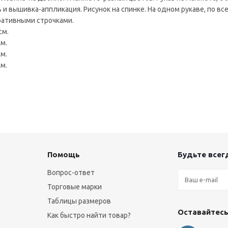
и вышивка-аппликация. Рисунок на спинке. На одном рукаве, по вс
оративными строчками.
см.
см.
см.
см.
Помощь
Будьте всегд
Вопрос-ответ
Торговые марки
Таблицы размеров
Оставайтесь
Как быстро найти товар?