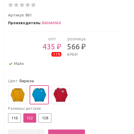
Артикул:
861
Производитель:
BANAMAX
опт
розница
435 ₽
566 ₽
670 ₽
-35%
Мало
Цвет:
бирюза
Размеры детские
116
122
128