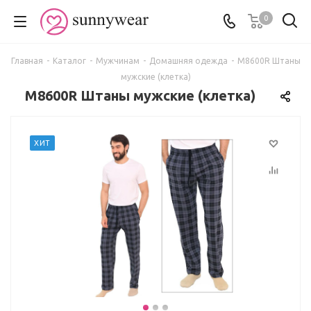
0
Главная
-
Каталог
-
Мужчинам
-
Домашняя одежда
-
М8600R Штаны
мужские (клетка)
М8600R Штаны мужские (клетка)
ХИТ