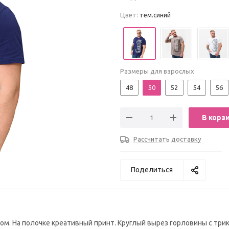
Цвет:
тем.синий
Размеры для взрослых
48
50
52
54
56
В корз
Рассчитать доставку
Поделиться
ом. На полочке креативный принт. Круглый вырез горловины с тр