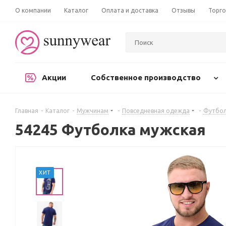
О компании
Каталог
Оплата и доставка
Отзывы
Торго
Акции
Собственное производство
Главная
-
Каталог
-
Мужчинам
-
Повседневная одежда
-
Футбол
54245 Футболка мужская
ХИТ