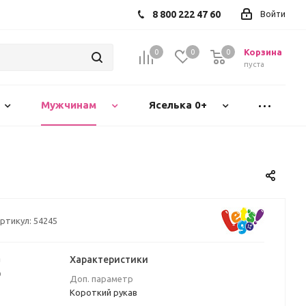
8 800 222 47 60
Войти
Корзина
0
0
0
пуста
Мужчинам
Яселька 0+
ртикул:
54245
а
Характеристики
₽
Доп. параметр
Короткий рукав