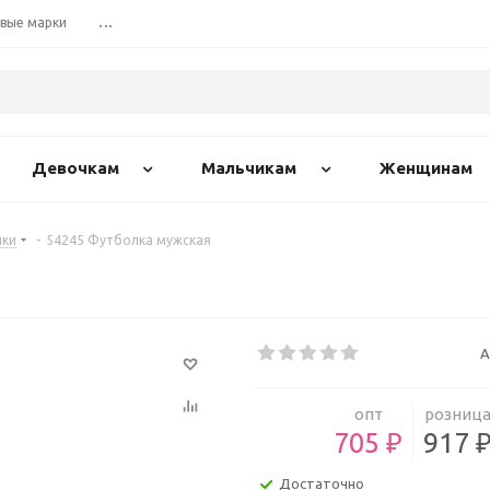
вые марки
...
Девочкам
Мальчикам
Женщинам
ки
-
54245 Футболка мужская
А
опт
розниц
705 ₽
917 
Достаточно