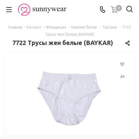
0
Главная
-
Каталог
-
Женщинам
-
Нижнее белье
-
Трусики
-
7722
Трусы жен белые (BAYKAR)
7722 Трусы жен белые (BAYKAR)