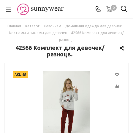
0
Главная
-
Каталог
-
Девочкам
-
Домашняя одежда для девочек
-
Костюмы и пижамы для девочек
-
42566 Комплект для девочек/
разноцв.
42566 Комплект для девочек/
разноцв.
АКЦИЯ