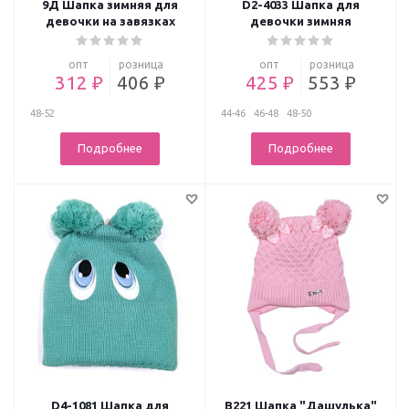
9Д Шапка зимняя для
D2-4033 Шапка для
девочки на завязках
девочки зимняя
опт
розница
опт
розница
312 ₽
406 ₽
425 ₽
553 ₽
48-52
44-46
46-48
48-50
Подробнее
Подробнее
D4-1081 Шапка для
В221 Шапка "Дашулька"