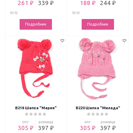
261 ₽
339 ₽
188 ₽
244 ₽
50-52
50-52
Подробнее
Подробнее
В218 Шапка "Мария"
В220 Шапка "Милада"
опт
розница
опт
розница
305 ₽
397 ₽
305 ₽
397 ₽