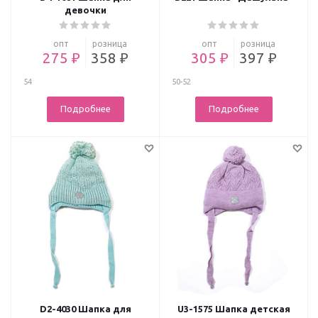
девочки
опт
розница
опт
розница
275 ₽
358 ₽
305 ₽
397 ₽
54
50-52
Подробнее
Подробнее
D2-4030 Шапка для
U3-1575 Шапка детская