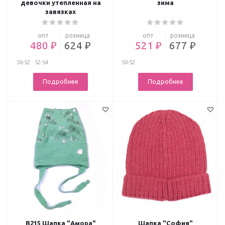
девочки утепленная на
зима
завязках
опт
розница
опт
розница
480 ₽
624 ₽
521 ₽
677 ₽
50-52
52-54
50-52
Подробнее
Подробнее
В215 Шапка "Амора"
Шапка "София"