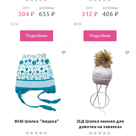
опт
розница
опт
розница
504 ₽
655 ₽
312 ₽
406 ₽
52-54
48-50
Подробнее
Подробнее
В365 Шапка "Амурка"
23Д Шапка зимняя для
девочки на завязках