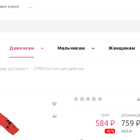
вые марки
...
Девочкам
Мальчикам
Женщинам
вные костюмы
-
27989 Костюм для девочки
А
опт
розниц
584 ₽
759 
969 ₽
-40%