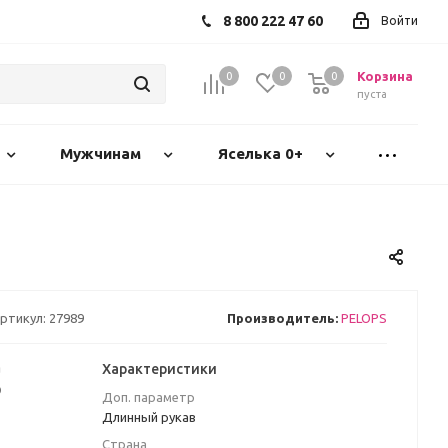
8 800 222 47 60
Войти
Корзина
0
0
0
пуста
Мужчинам
Яселька 0+
ртикул:
27989
Производитель:
PELOPS
а
Характеристики
₽
Доп. параметр
Длинный рукав
Страна