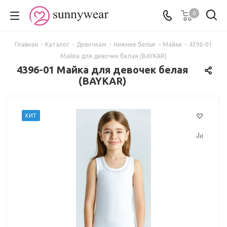
0
Главная
-
Каталог
-
Девочкам
-
Нижнее белье
-
Майки
-
4396-01
Майка для девочек белая (BAYKAR)
4396-01 Майка для девочек белая
(BAYKAR)
ХИТ