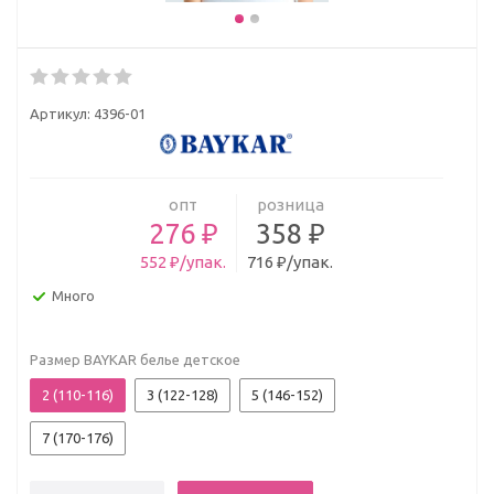
Артикул:
4396-01
опт
розница
276 ₽
358 ₽
552 ₽/упак.
716 ₽/упак.
Много
Размер BAYKAR белье детское
2 (110-116)
3 (122-128)
5 (146-152)
7 (170-176)