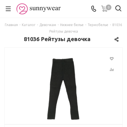
0
Главная
-
Каталог
-
Девочкам
-
Нижнее белье
-
Термобелье
-
81036
Рейтузы девочка
81036 Рейтузы девочка