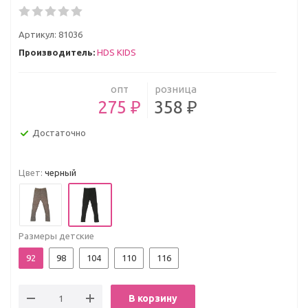
Артикул:
81036
Производитель:
HDS KIDS
опт
розница
275 ₽
358 ₽
Достаточно
Цвет:
черный
Размеры детские
92
98
104
110
116
В корзину