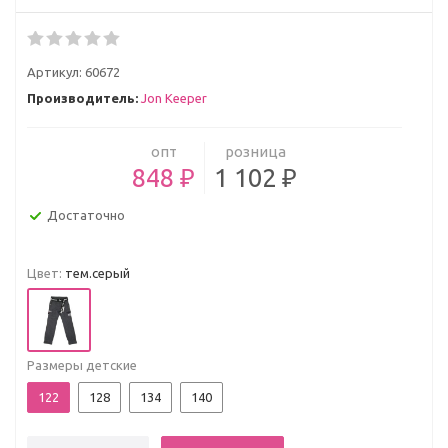
Артикул:
60672
Производитель:
Jon Keeper
опт
розница
848 ₽
1 102 ₽
Достаточно
Цвет:
тем.серый
Размеры детские
122
128
134
140