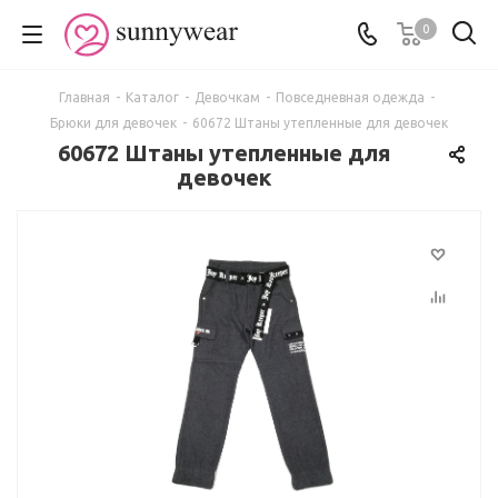
0
Главная
-
Каталог
-
Девочкам
-
Повседневная одежда
-
Брюки для девочек
-
60672 Штаны утепленные для девочек
60672 Штаны утепленные для
девочек