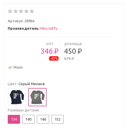
Артикул:
28984
Производитель:
Miss tuFfy
опт
розница
346 ₽
450 ₽
575 ₽
-40%
Мало
Цвет:
Серый Меланж
Размеры детские
134
140
146
152