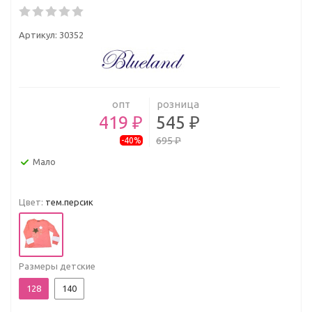
Артикул:
30352
опт
розница
419 ₽
545 ₽
695 ₽
-40%
Мало
Цвет:
тем.персик
Размеры детские
128
140