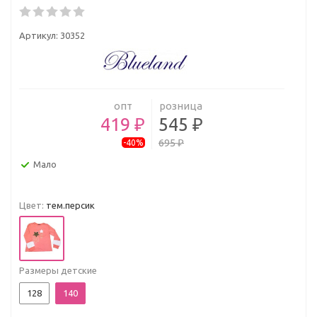
Артикул:
30352
опт
розница
419 ₽
545 ₽
695 ₽
-40%
Мало
Цвет:
тем.персик
Размеры детские
128
140