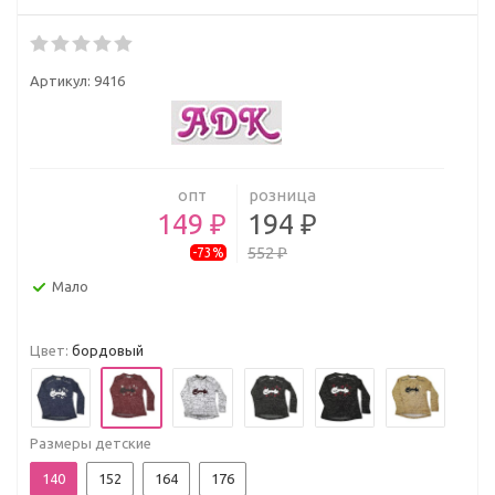
Артикул:
9416
опт
розница
149 ₽
194 ₽
552 ₽
-73%
Мало
Цвет:
бордовый
Размеры детские
140
152
164
176