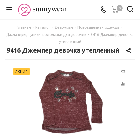
0
Главная
-
Каталог
-
Девочкам
-
Повседневная одежда
-
Джемперы, туники, водолазки для девочек
-
9416 Джемпер девочка
утепленный
9416 Джемпер девочка утепленный
АКЦИЯ