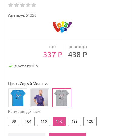
Артикул:
51359
опт
розница
337 ₽
438 ₽
Достаточно
Цвет:
Серый Меланж
Размеры детские
98
104
110
116
122
128