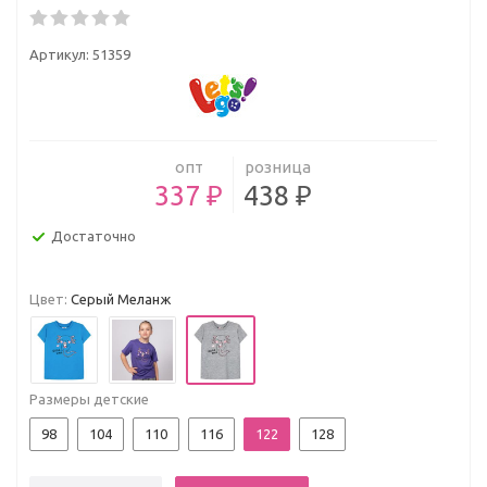
Артикул:
51359
опт
розница
337 ₽
438 ₽
Достаточно
Цвет:
Серый Меланж
Размеры детские
98
104
110
116
122
128