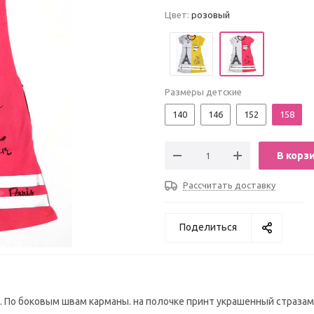
Цвет:
розовый
Размеры детские
140
146
152
158
В корз
Рассчитать доставку
Поделиться
в. По боковым швам карманы. на полочке принт украшенный стразам