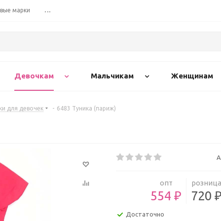
вые марки
...
Девочкам
Мальчикам
Женщинам
и для девочек
-
6483 Туника (париж)
А
опт
розниц
554 ₽
720 
Достаточно