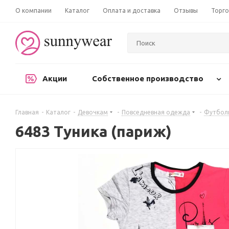
О компании
Каталог
Оплата и доставка
Отзывы
Торго
Акции
Собственное производство
Главная
-
Каталог
-
Девочкам
-
Повседневная одежда
-
Футболк
6483 Туника (париж)