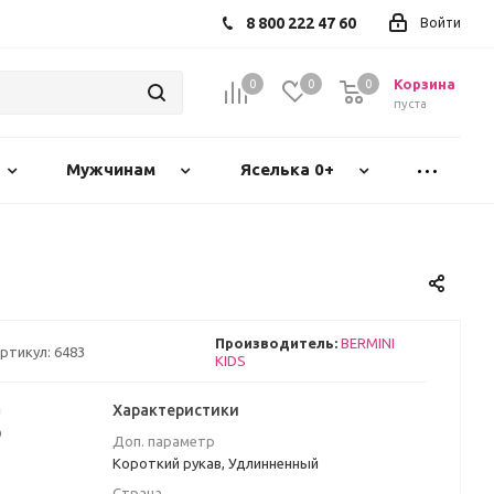
8 800 222 47 60
Войти
Корзина
0
0
0
пуста
Мужчинам
Яселька 0+
Производитель:
BERMINI
ртикул:
6483
KIDS
а
Характеристики
₽
Доп. параметр
Короткий рукав, Удлинненный
Страна