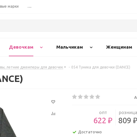
вые марки
...
Девочкам
Мальчикам
Женщинам
вы, летние джемперы для девочек
-
054 Туника для девочки (DANCE)
ANCE)
А
опт
розниц
622 ₽
809 
Достаточно