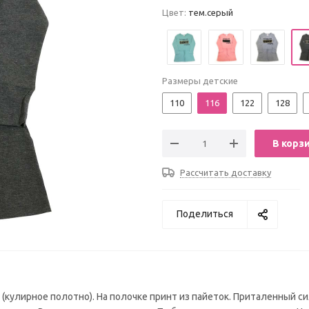
Цвет:
тем.серый
Размеры детские
110
116
122
128
В корз
Рассчитать доставку
Поделиться
(кулирное полотно). На полочке принт из пайеток. Приталенный си