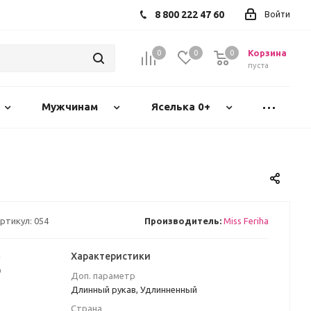
8 800 222 47 60
Войти
Корзина
0
0
0
пуста
Мужчинам
Яселька 0+
ртикул:
054
Производитель:
Miss Feriha
а
Характеристики
₽
Доп. параметр
Длинный рукав, Удлинненный
Страна