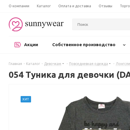
О компании
Каталог
Оплата и доставка
Отзывы
Торго
Акции
Собственное производство
Главная
-
Каталог
-
Девочкам
-
Повседневная одежда
-
Лонгсли
054 Туника для девочки (D
ХИТ